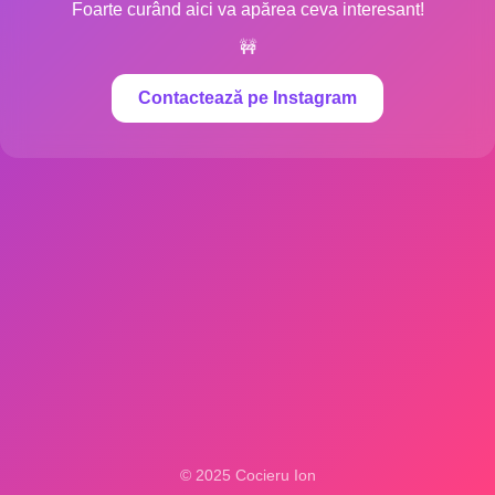
Foarte curând aici va apărea ceva interesant!
🚧
Contactează pe Instagram
© 2025 Cocieru Ion